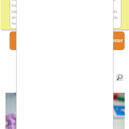
buenas palabras pero nada mas, el protocolo que existe no sirve
para nada, solo decir que cumple con la ley, papel mojado. Además
de estrés y sobre carga de trabajo del día a día. Plantilla incompleta.
Rotaciones
ESPECIAL bankinter
REVISTA EL_ESPEJO: el peso de las
hipotecas en el bonus y en tu bolsillo
Juan José Colomo