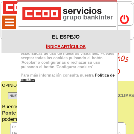
Política de cookies
EL ESPEJO
Este sitio usa cookies propias y de terceros para
ÍNDICE ARTÍCULOS
facilitar la navegación y obtener información de
estadísticas de uso de nuestros visitantes. Puedes
aceptar todas las cookies pulsando el botón
'Aceptar' o configurarlas o rechazar su uso
pulsando el botón 'Configurar cookies'
Para más información consulta nuestra
Política de
cookies
OPINIÓN DE
Sección Sindical
para BKCLIMA:
VER TODOS LOS BKCLIMAS
Buenos días, anónim
@:
Ponte
en contacto con nosotros y veremos cómo
podemos solucionar este asunto.
En respuesta a anónim@
Llevo sufriendo 2 años de acoso por parte de un cliente desde gdp