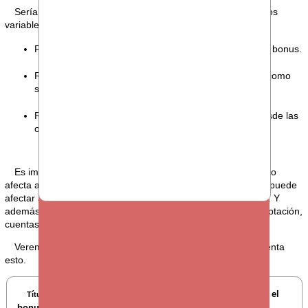
Sería de agradecer que esta cuestión fuese trasladada a los
variables de las plantillas:
Reduciendo o eliminando el peso de este epígrafe del bonus.
Rebajando el margen, llave para el cobro del Bonus (como
se ha hecho en otros segmentos).
Rebajando la presión que recibe el área comercial desde las
organizaciones porque no se firman hipotecas.
Es importante recordar, que esto, en muchos casos, no sólo
afecta al variable de uno u otro semestre; si no que también puede
afectar a los planes de carrera, demorando las promociones. Y
además, las hipotecas son la base para otros cuestiones: captación,
cuentas nómina, seguros, ...
Veremos si en la primera circular de 2026 se tienen en cuenta
esto.
REVISTA EL_ESPEJO: el peso de las hipotecas en el
Título:
bonus y en tu bolsillo