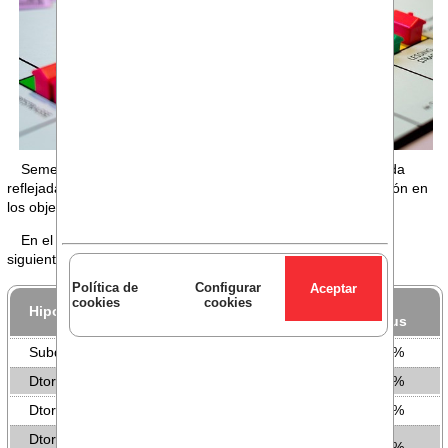
Semestre a semestre, la importancia de las hipotecas queda
reflejada en los objetivos del bonus comercial y su ponderación en
los objetivos de comerciales y subdirecciones.
En el segundo semestre de 2025, entre un 15-20%, con el
siguiente detalle:
Política de
Configurar
%
cookies
cookies
Hipotecas
Bonus
Subdirector
15%
Dtor equipo y especialista banca retail
15%
Dtor cta y ejecutivos Banca Personal I
20%
Dtor cta y ejecutivos Banca Personal II y
20%