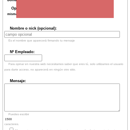
Opina sobre esta intervención:
Tu mensaje se verá a pie de la
misma.
Nombre o nick (opcional):
Es el nombre que aparecerá firmando tu mensaje
Nº Empleado:
Para opinar en nuestra web necesitamos saber que eres tú, solo utilizamos el usuario
para darte acceso, no aparecerá en ningún otro sitio.
Mensaje:
Puedes escribir
caracteres.