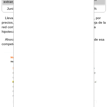
extranjeros
Junior banca comercial
20%
Llevamos buena parte del año, estando fuera del mercado, por
precios, tanto para hipotecas a tipo fijo como variable. La queja de la
red comercial es casi unánime, es misión imposible firmar una
hipoteca.
Ahora, tenemos la confirmación de por qué estamos fuera de esa
competencia (
ver enlace
).