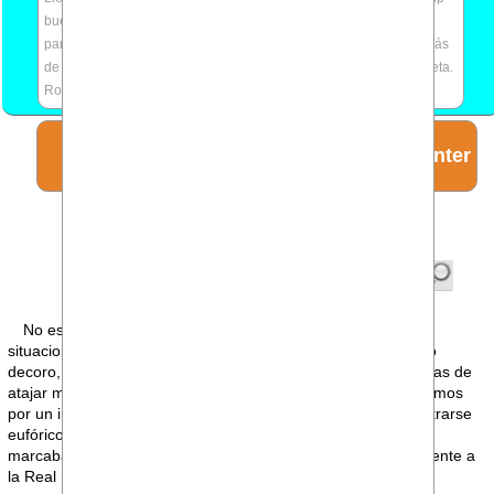
buenas palabras pero nada mas, el protocolo que existe no sirve
para nada, solo decir que cumple con la ley, papel mojado. Además
de estrés y sobre carga de trabajo del día a día. Plantilla incompleta.
Rotaciones
ESPECIAL bankinter
REVISTA EL_ESPEJO: Está feo
Miguel Ángel Martínez
No es raro que en nuestro día a día nos enfrentemos con
situaciones donde la prudencia recomienda guardar un cierto
decoro, obligándonos a contener un sentimiento íntimo en aras de
atajar malestares y agravios a todas luces evitables. Imaginemos
por un instante a Felipe VI, colchonero confeso, saltar y mostrarse
eufórico al estilo Rubiales cada vez que el Atlético de Madrid
marcaba un gol en la final de Copa del pasado 18 de abril, frente a
la Real Sociedad. ¿Se lo imagina?