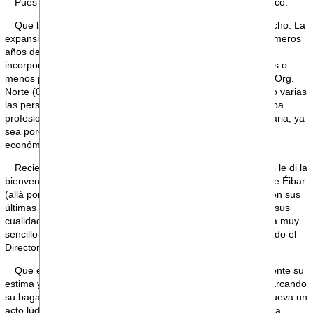
Pues algo en esa línea ha acontecido a orillas del Cantábrico.
Que la plantilla de Bankinter se está avejentando es un hecho. La
expansión del Banco, acontecida entre finales de los 80 y primeros
años de los 90, generó una especie de 'baby boom' de
incorporaciones; y que ahora vislumbran en un horizonte más o
menos próximo el final de su etapa laboral. Algo de lo que la Org.
Norte (0913) no queda exenta pues en el último año han sido varias
las personas que han puesto punto y final a una dilatada etapa
profesional. Ya sea
motu proprio
por alcanzar la edad necesaria, ya
sea porque han acordado con la Entidad unas condiciones
económicas que han acelerado ese final.
Recientemente esto ha sucedido con un compañero al que le di la
bienvenida al Banco en su primer día de curro en la oficina de Éibar
(allá por el lejano 1989), y con el que también he coincidido en sus
últimas horas en Corporativa. Hacer un panegírico glosando sus
cualidades profesiones, pero sobre todo como persona, sería muy
sencillo a la par que justo; pero en eso ya se me ha adelantado el
Director de la Organización.
Que el máximo responsable de Norte manifieste públicamente su
estima y reconocimiento por alguien que deja el Banco, remarcando
su bagaje profesional y humano, me parece bien. Que promueva un
acto lúdico como es una comida de despedida, extendiendo la