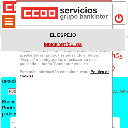
Política de cookies
EL ESPEJO
Este sitio usa cookies propias y de terceros para
ÍNDICE ARTÍCULOS
facilitar la navegación y obtener información de
estadísticas de uso de nuestros visitantes. Puedes
aceptar todas las cookies pulsando el botón
'Aceptar' o configurarlas o rechazar su uso
pulsando el botón 'Configurar cookies'
Para más información consulta nuestra
Política de
cookies
OPINIÓN DE
Sección Sindical
para BKCLIMA:
VER TODOS LOS BKCLIMAS
Buenos días, anónim
@:
Ponte
en contacto con nosotros y veremos cómo
podemos solucionar este asunto.
En respuesta a anónim@
Llevo sufriendo 2 años de acoso por parte de un cliente desde gdp