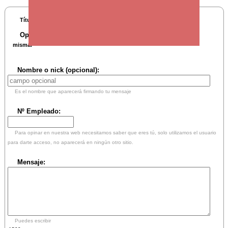
REVISTA EL_ESPEJO: Está feo
Título:
Opina sobre esta intervención:
Tu mensaje se verá a pie de la
misma.
Nombre o nick (opcional):
Es el nombre que aparecerá firmando tu mensaje
Nº Empleado:
Para opinar en nuestra web necesitamos saber que eres tú, solo utilizamos el usuario
para darte acceso, no aparecerá en ningún otro sitio.
Mensaje:
Puedes escribir