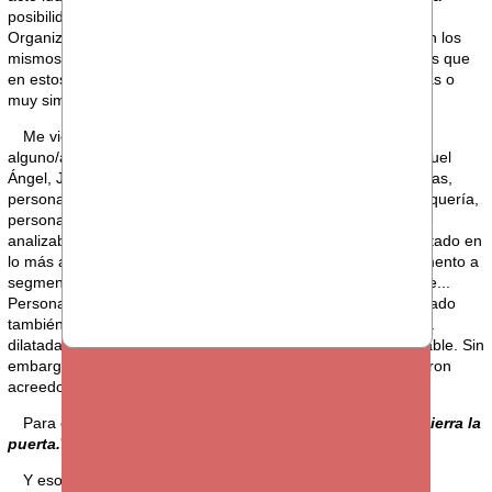
posibilidad de acudir a las 279 personas que conforman la
Organización, tampoco me parece mal. Lo que ya no veo con los
mismos ojos es que esto no se haya dado con otras personas que
en estos últimos meses también dejaron el Banco en idénticas o
muy similares circunstancias.
Me vienen a la cabeza (y probablemente me voy a olvidar
alguno/a) nombres como Reyes, Txomin, Ángel, Alberto, Miguel
Ángel, José, Mikel, Conchi... Personas que han dirigido oficinas,
personas que han echado un capote a cada centro que lo requería,
personas que han tutelado clientes de privada, personas que
analizaban el riesgo de una operación, personas que han estado en
lo más alto del escalafón, personas que han saltado de segmento a
segmento según se le requería y siempre de manera brillante...
Personas, todas ellas a las que seguramente les habría gustado
también recibir un reconocimiento público por una trayectoria
dilatada, por una vida dedicada al Banco totalmente encomiable. Sin
embargo, a ojos de nuestro máximo responsable no se hicieron
acreedores de algo parecido.
Para estas personas todo quedó reducido a un: '
Al salir, cierra la
puerta.
'
Y eso está feo.