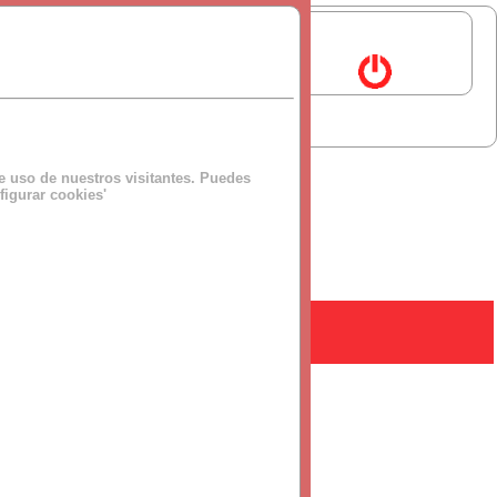
de uso de nuestros visitantes. Puedes
figurar cookies'
 tu jornada, es de 8:00 a 15:00...
+info