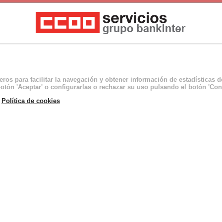
ceros para facilitar la navegación y obtener información de estadísticas 
otón 'Aceptar' o configurarlas o rechazar su uso pulsando el botón 'Con
a
Política de cookies
LEFÓNICA
- Si estás en el convenio de Contact Center, este mes cambia
MOSTRAR MÁS EVENTOS