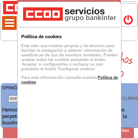
Política de cookies
Este sitio usa cookies propias y de terceros para
facilitar la navegación y obtener información de
estadísticas de uso de nuestros visitantes. Puedes
aceptar todas las cookies pulsando el botón
'Aceptar' o configurarlas o rechazar su uso
pulsando el botón 'Configurar cookies'
Para más información consulta nuestra
Política de
cookies
OPINIÓN DE
Hasta arriba
para BKCLIMA:
VER TODOS LOS BKCLIMAS
Hemos crecido en clientes y no en personal. Vivimos
perpetuamente sobrecargados de trabajo. Se pierde la
ilusión por trabajar.
SECCIÓN
crear nuevo foro