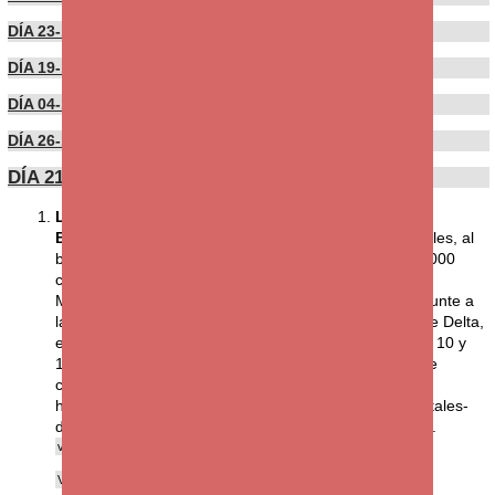
DÍA 23-11-2021
DÍA 19-11-2021
DÍA 04-11-2021
DÍA 26-10-2021
DÍA 21-10-2021
LOS AEROSOLES NO SON UN PROBLEMA PARA
BANKINTER (opinión de Neuromancer)
Los hospitales, al
borde del colapso en Reino Unido y ´se esperan 100.000
casos diarios´ de covid-19 según Sanidad
Muchos expertos atribuyen la responsabilidad del repunte a
la nueva variante ´AY.4.2´. Descendiente de la variante Delta,
este nuevo linaje del SARS-CoV-2 podría ser entre un 10 y
15% más transmisible que su antecesora y el doble de
contagiosa que la variante original.
https://www.20minutos.es/noticia/4862617/0/los-hospitales-
de-reino-unido-al-borde-del-colapso-por-una-nueva-...