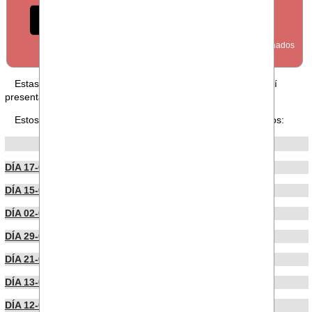
FORO
Estas en nuestra sección FORO, puedes leer los foros aquí
presentados o publicar uno
desde aquí
.
Estos son los últimos foros publicados por nuestros usuarios:
POR FECHA DE PUBLICACIÓN
DÍA 17-06-2026
DÍA 15-06-2026
DÍA 02-06-2026
DÍA 29-05-2026
DÍA 21-05-2026
DÍA 13-05-2026
DÍA 12-05-2026