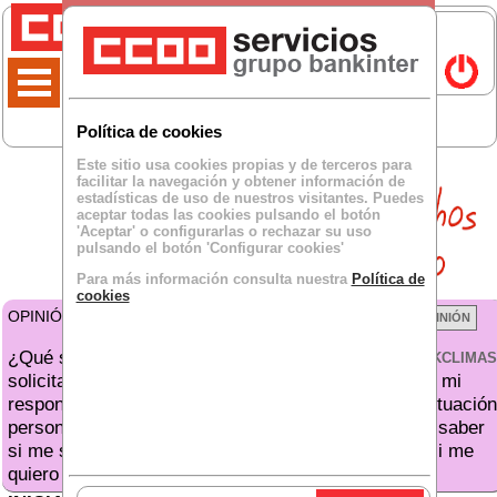
Política de cookies
Este sitio usa cookies propias y de terceros para
facilitar la navegación y obtener información de
estadísticas de uso de nuestros visitantes. Puedes
aceptar todas las cookies pulsando el botón
'Aceptar' o configurarlas o rechazar su uso
pulsando el botón 'Configurar cookies'
Para más información consulta nuestra
Política de
cookies
OPINIÓN DE
Pinone
para BKCLIMA:
¿Qué sentido tiene que para
VER TODOS LOS BKCLIMAS
solicitar préstamos de empleado tenga que copiar a mi
responsable? ¿Y si estoy pidiendo dinero por una situación
personal difícil? ¿Por qué mi responsable tiene que saber
si me separo/divorcio, si se me ha roto el coche o si me
quiero comprar una estantería de IKEA?