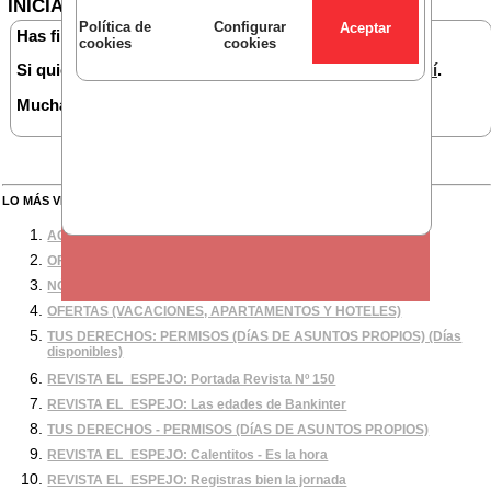
INICIAR SESIÓN
Política de
Configurar
Has finalizado tu sesión.
cookies
cookies
Si quieres volver a iniciarla deberás hacerlo
desde aquí
.
Muchas gracias.
LO MÁS VISTO DESDE BANKINTER
(actualizado a 05-08-2026 13:14)
ACUERDOS
OFERTAS (Abonoteatro 2026)
NÓMINA CONVENIO BANCA: Incremento salarial 2026
OFERTAS (VACACIONES, APARTAMENTOS Y HOTELES)
TUS DERECHOS: PERMISOS (DíAS DE ASUNTOS PROPIOS) (Días
disponibles)
REVISTA EL_ESPEJO: Portada Revista Nº 150
REVISTA EL_ESPEJO: Las edades de Bankinter
TUS DERECHOS - PERMISOS (DíAS DE ASUNTOS PROPIOS)
REVISTA EL_ESPEJO: Calentitos - Es la hora
REVISTA EL_ESPEJO: Registras bien la jornada