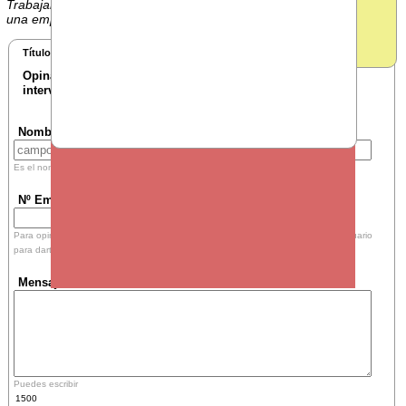
Trabajamos para conseguir
1110
El número
está libre, puedes
una empresa mejor
.
adquirirlo
pinchando aquí
.
CARGA DE TRABAJO
Título:
Puedes buscar
tu número perfecto aquí
.
Opina sobre esta
intervención:
Tu mensaje se verá a pie de la misma.
Nombre o nick (opcional):
Es el nombre que aparecerá firmando tu mensaje
Nº Empleado:
Para opinar en nuestra web necesitamos saber que eres tú, solo utilizamos el usuario
para darte acceso, no aparecerá en ningún otro sitio.
Mensaje:
Puedes escribir