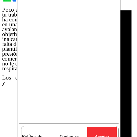
Poco a poco,
tu trabajo se
ha convertido
en una
avalancha de
objetivos
inalcanzables,
falta de
plantilla y una
presión
comercial que
no te deja
respirar.
Los objetivos
y las
Política de
Configurar