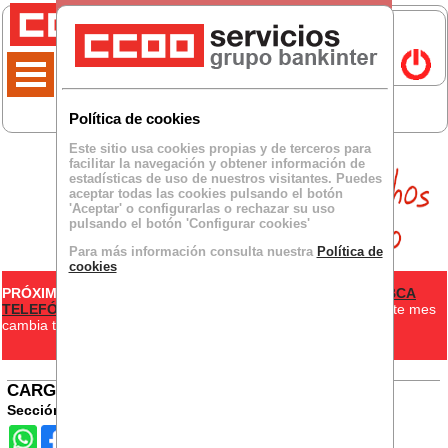
Política de cookies
Este sitio usa cookies propias y de terceros para
facilitar la navegación y obtener información de
estadísticas de uso de nuestros visitantes. Puedes
aceptar todas las cookies pulsando el botón
'Aceptar' o configurarlas o rechazar su uso
pulsando el botón 'Configurar cookies'
Para más información consulta nuestra
Política de
cookies
PRÓXIMOS EVENTOS
JORNADA INTENSIVA EN AGOSTO BCA
TELEFÓNICA
- Si estás en el convenio de Contact Center, este mes
cambia tu jornada, es de 8:00 a 15:00...
+info
MOSTRAR MÁS EVENTOS
CARGA DE TRABAJO
Sección Sindical
02/Junio/2026