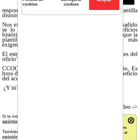
cookies
cookies
responsabilidades crecen mientras que la plantilla
disminuye.
Nos exigen vender más y mejor, pero ese valor añadido
se lo queda la empresa, que presume de beneficios
históricos y márgenes que baten récords, mientras que la
plantilla sólo recibimos más responsabilidades, más
exigencias y más presión comercial.
El estrés, la ansiedad y el agotamiento no son "gajes del
oficio".
CCOO salimos a la calle este miércoles 3 de junio. Es
hora de acabar con un modelo que prioriza el beneficio
del accionista sobre la salud de la plantilla.
¿Y tú? ¿Quieres cambiar la realidad?
No te pierdas este vídeo ->
Si te interesa lo que has leído,
apúntate con nosotros aquí
Encuentra el número
También puedes dejar
tu
perfecto para jugar al
opinión
sobre este artículo.
CCOOPONAZO