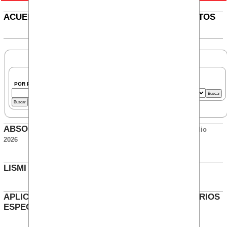
ACUERDOS - ATENCIÓN MÉDICA EN TRES CANTOS
BUSCAR ACUERDOS
POR PALABRAS:
POR COLECTIVO:
POR CONVENIO:
ABSORCIÓN PLUS MEJORA CONVENIO EVO
Julio
2026
LISMI BKGS (DISCAPACIDAD)
Mayo 2026
APLICACIÓN ACUERDO JORNADA A LOS HORARIOS
ESPECIALES 5900
Marzo 2026