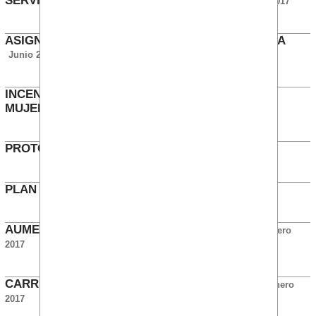
SERVICIO PREVENCIÓN PROPIO BKGS
Agosto 2017
ASIGNACIÓN DE CATEGORIÁS TIC TECNOLOGÍA
Junio 2017
INCENTIVOS Y CONDICIÓN BIOLÓGICA DE LA
MUJER
Mayo 2017
PROTOCOLO DE VIOLENCIA EXTERNA
Abril 2017
PLAN DE FORMACIÓN 2017
Enero 2017
AUMENTO CAPITALES EN SEGURO DE VIDA
Enero
2017
CARRERA PROFESIONAL DE COMERCIALES
Enero
2017