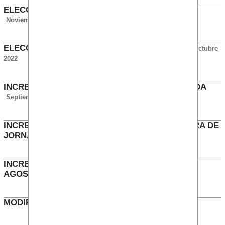
ELECCIONES SINDICALES 2023 (BANKINTER)
Noviembre 2022
ELECCIONES SINDICALES 2023 (SECTORIAL)
Octubre
2022
INCREMENTO COMPENSACIÓN SERVICIO ACUDA
Septiembre 2022
INCREMENTO COMPENSACIÓN TRABAJO FUERA DE
JORNADA
Septiembre 2022
INCREMENTO COMPENSACIÓN TRABAJO EN
AGOSTO TIC
Septiembre 2022
MODIFICACIÓN DEL TIPO FIJO
Julio 2022