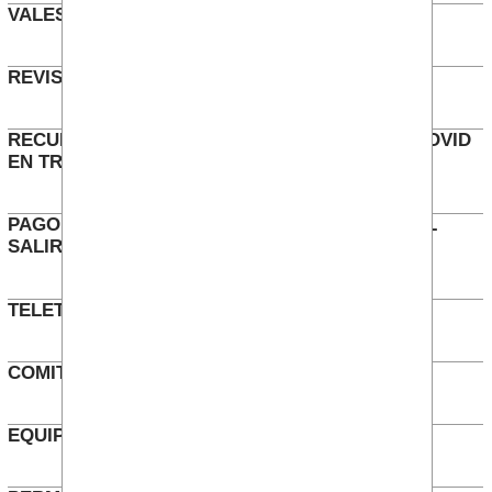
VALES ECONOMATO IPC
Julio 2022
REVISIÓN KILOMETRAJE (2)
Julio 2022
RECUPERACIÓN 100% RUTAS AUTOCAR PRECOVID
EN TRES CANTOS
Junio 2022
PAGO BONUS COMERCIAL E INCENTIVO BAI AL
SALIR DE LA EMPRESA
Abril 2022
TELETRABAJO
Abril 2022
COMITÉ EUROPEO
Abril 2022
EQUIPO VOLANTE - REVISIÓN PLUS
Abril 2022