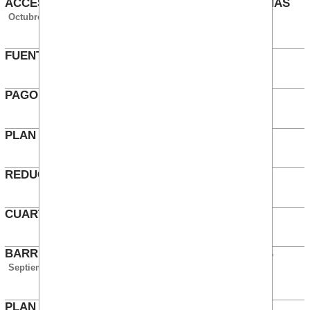
ACCESO DE LOS ETT A LAS VACANTES INTERNAS
Octubre 2016
FUENTES DE AGUA
Junio 2016
PAGO DE FESTIVOS A ETT
Abril 2016
PLAN DE FORMACIÓN 2016
Enero 2016
REDUCCIONES DE JORNADA TIC
Octubre 2015
CUARTO DE PAGA DE 2014
Octubre 2015
BARRERA ARQUITECTÓNICA EN TRES CANTOS
Septiembre 2015
PLAN DE FORMACIÓN 2015
Enero 2015