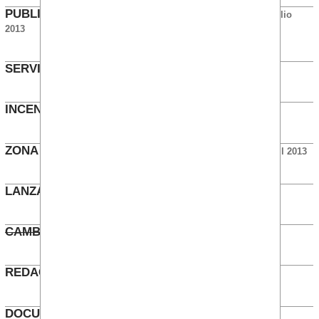
PUBLICACIÓN CARRERAS PROFESIONALES
Julio
2013
SERVICIO FISIOTERAPIA
Mayo 2013
INCENTIVO ANUAL - BAJAS MÉDICAS
Mayo 2013
ZONA RELAX-COMEDOR DE TRES CANTOS
Abril 2013
LANZADERAS TRES CANTOS
Abril 2013
CAMBIO DE JORNADA BANCA
Abril 2013
REDACCIÓN PREMIO 25 AÑOS
Marzo 2013
DOCUMENTO SERVICIO TEMPORAL EN OTRO