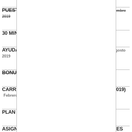
PUESTOS DE CAJA SIN ADMINISTRATIVOS
Diciembre
2019
30 MINUTOS DE COMIDA
Diciembre 2019
AYUDA ALIMENTARIA PARA INTOLERANCIAS
Agosto
2019
BONUS Y HORAS SINDICALES
Junio 2019
CARRERA PROFESIONAL TIC OPERACIONES (2019)
Febrero 2019
PLAN DE FORMACIÓN 2019
Enero 2019
ASIGNACIÓN DE CATEGORIÁS TIC OPERACIONES