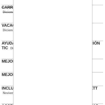
CARRERA PROFESIONAL TIC OPERACIONES
Diciembre 2016
VACACIONES Y DÍAS LIBRES CONSULTORÍA (2)
Diciembre 2016
AYUDAS ESTUDIOS, DISCAPACIDAD Y FORMACIÓN
TIC
Diciembre 2016
MEJORAS EN HIPOTECAS TIC
Diciembre 2016
MEJORAS EN ANTICIPOS TIC
Diciembre 2016
INCLUIR EN LA ANTIGÜEDAD EL PERÍODO DE ETT
Noviembre 2016