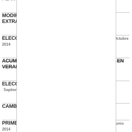
MODIFICACIÓN BONUS PARTICULARES,
EXTRANJEROS Y SUBDIRECTORES
Enero 2015
ELECCIONES SINDICALES 2015 (BANKINTER)
Octubre
2014
ACUMULACIÓN IMPORTE TARJETA DE COMIDA EN
VERANO
Septiembre 2014
ELECCIONES SINDICALES 2015 (SECTORIAL)
Septiembre 2014
CAMBIO DE JORNADA BANCA
Julio 2014
PRIMEROS BENEFICIOS SOCIALES PARA TIC
Junio
2014