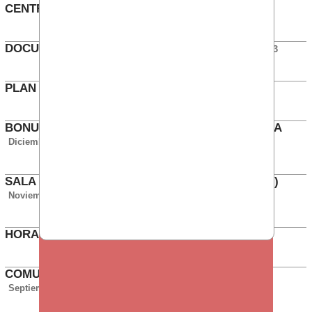
CENTRO
Marzo 2013
DOCUMENTO COMISIÓN DE SERVICIO
Marzo 2013
PLAN DE FORMACIÓN 2013
Enero 2013
BONUS COMERCIAL - REDUCCIÓN DE JORNADA
Diciembre 2012
SALA DE LACTANCIA EN GNEIS (TRES CANTOS)
Noviembre 2012
HORARIO ESPECIAL DE NAVIDAD
Octubre 2012
COMUNICACIÓN CUMPLIMIENTO DE JORNADA
Septiembre 2012