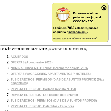
Encuentra el número
perfecto para jugar al
CCOOPONAZO
7032
El número
está libre, puedes
adquirirlo
pinchando aquí
.
Puedes buscar
tu número perfecto aquí
.
LO MÁS VISTO DESDE BANKINTER
(actualizado a 05-08-2026 13:14)
ACUERDOS
OFERTAS (Abonoteatro 2026)
NÓMINA CONVENIO BANCA: Incremento salarial 2026
OFERTAS (VACACIONES, APARTAMENTOS Y HOTELES)
TUS DERECHOS: PERMISOS (DíAS DE ASUNTOS PROPIOS) (Días
disponibles)
REVISTA EL_ESPEJO: Portada Revista Nº 150
REVISTA EL_ESPEJO: Las edades de Bankinter
TUS DERECHOS - PERMISOS (DíAS DE ASUNTOS PROPIOS)
REVISTA EL_ESPEJO: Calentitos - Es la hora