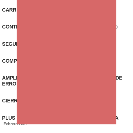
CARRERA PROFESIONAL BÁSICA
Febrero 2010
CONTRATOS DE MEDIA JORNADA
Septiembre 2009
SEGURO DE VIDA EN ANTICIPOS
Abril 2009
COMPENSACIÓN SERVICIO ACUDA
Abril 2009
AMPLIACIÓN DEL DESCUBIERTO EN EL CASO DE
ERROR EN LA NÓMINA
Febrero 2009
CIERRE DE OFICINAS EN AGOSTO
Febrero 2009
PLUS DEDICACIÓN Y REDUCCIÓN DE JORNADA
Febrero 2009