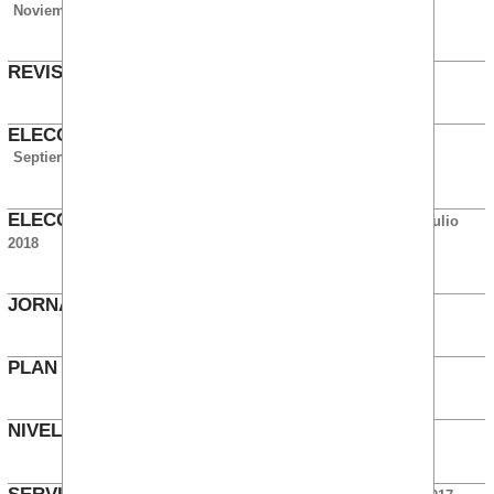
Noviembre 2018
REVISIÓN KILOMETRAJE (1)
Octubre 2018
ELECCIONES SINDICALES 2019 (BANKINTER)
Septiembre 2018
ELECCIONES SINDICALES 2019 (SECTORIAL)
Julio
2018
JORNADA PARTIDA EN AGOSTO TIC
Julio 2018
PLAN DE FORMACIÓN 2018
Enero 2018
NIVEL 8 PARA COMERCIALES
Enero 2018