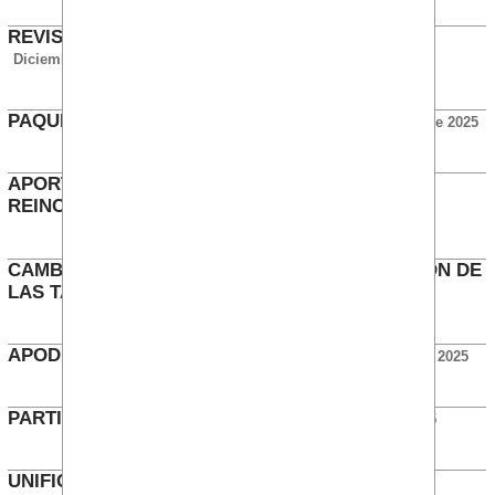
REVISIÓN HORARIO ESPECIAL DE NAVIDAD
Diciembre 2025
PAQUETE BENEFICIOS PREJUBILADOS
Diciembre 2025
APORTACIÓN AL PPSE ERRÓNEA A
REINCORPORACIONES
Julio 2025
CAMBIO EN LAS CONDICIONES DE LIQUIDACION DE
LAS TARJETAS VISA
Julio 2025
APODERADO SIN PODERES Y SIN NIVEL 8
Julio 2025
PARTICIPACIÓN BENEFICIOS XXII CCB
Julio 2025
UNIFICACIÓN DE TIPO FIJO EN HIPOTECA DE