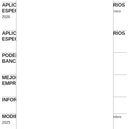
APLICACIÓN ACUERDO JORNADA A LOS HORARIOS
ESPECIALES DE MERCADOS FINANCIEROS
Febrero
2026
APLICACIÓN ACUERDO JORNADA A LOS HORARIOS
ESPECIALES 0942, 7007 Y 8700
Febrero 2026
PODERES ASIGNADOS CON NIVEL ERRÓNEO
BANCA
Febrero 2026
MEJORA APORTACIÓN PLAN DE PENSIONES
EMPRESARIAL
Diciembre 2025
INFORMACIÓN TRASLADOS
Diciembre 2025
MODIFICACIÓN JORNADA BANKINTER SA
Diciembre
2025