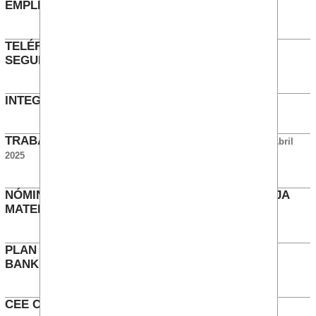
EMPLEADO
Junio 2025
TELÉFONO PATICULAR EN NORMATIVA DE
SEGURIDAD
Mayo 2025
INTEGRACIÓN EVO
Abril 2025
TRABAJO FUERA HORARIO 8700, 7007 Y 0942
Abril
2025
NÓMINAS NEGATIVAS EN SITUACIONES DE BAJA
MATERNAL/PATERNAL
Marzo 2025
PLAN DE PENSIONES (ANTIGÜEDAD 2 AÑOS) -
BANKINTER Y ADECCO
Marzo 2025
CEE CÁLCULO COMPONENTES
Febrero 2025