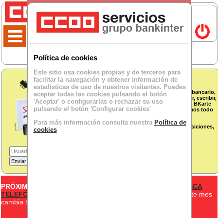
Política de cookies
Este sitio usa cookies propias y de terceros para
facilitar la navegación y obtener información de
BKARTE
estadísticas de uso de nuestros visitantes. Puedes
La persona que trabaja a tu lado no solo es bancario,
aceptar todas las cookies pulsando el botón
te sorprendería ver cuanto talento para pintar, escribir,
'Aceptar' o configurarlas o rechazar su uso
fotografiar, componer o tocar música,... en BKarte
pulsando el botón 'Configurar cookies'
disponemos de un espacio donde mostramos todo
ese talento y dedicación.
Para más información consulta nuestra
Política de
Si quieres que te avisemos de nuevas exposiciones,
cookies
apúntate aquí:
Nº empleado:
PRÓXIMOS EVENTOS
JORNADA INTENSIVA EN AGOSTO BCA
TELEFÓNICA
- Si estás en el convenio de Contact Center, este mes
cambia tu jornada, es de 8:00 a 15:00...
+info
MOSTRAR MÁS EVENTOS