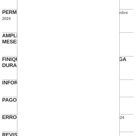
PERMISO POR FUERZA MAYOR - ART 39-7
Diciembre
2024
AMPLIAR ACUERDO PREJUBILACIÓN A 63 Y 5
MESES
Diciembre 2024
FINIQUITO DE VACACIONES EN BAJAS DE LARGA
DURACIÓN
Noviembre 2024
INFORMACIÓN BECARIOS
Septiembre 2024
PAGO DE RAE A NIVEL 12 BANCA
Septiembre 2024
ERROR NIVELES DE CONSULTORÍA
Septiembre 2024
REVISIÓN IMPORTE MÁXIMO TRABAJO EN