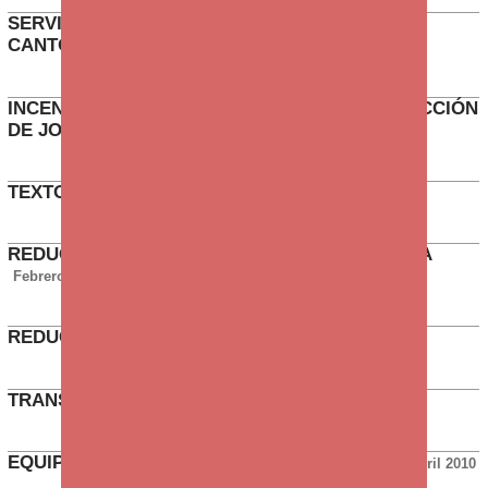
SERVICIO DE AUTOCARES DE GNEIS (TRES
CANTOS)
Junio 2012
INCENTIVO ANUAL - BAJA MATERNAL Y REDUCCIÓN
DE JORNADA
Mayo 2012
TEXTO CALENDARIO LABORAL
Marzo 2012
REDUCCIÓN DE JORNADA BANCA TELEFÓNICA
Febrero 2012
REDUCCIÓN DE JORNADA
Mayo 2011
TRANSMISIÓN DE GNEIS
Septiembre 2010
EQUIPO VOLANTE - PLUS SUBDIRECTORES
Abril 2010