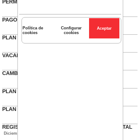
PERMISO INDIVIDUAL FORMACIÓN
Febrero 2022
PAGO DE INCENTIVOS A LOS ETT
Noviembre 2021
Política de
Configurar
cookies
cookies
PLAN DE FORMACIÓN 2021
Enero 2021
VACANTES EN BKGS
Enero 2021
CAMBIO TIPO VARIABLE A FIJO
Diciembre 2020
PLAN IGUALDAD BKSA 2010
Septiembre 2020
PLAN DE FORMACIÓN 2020
Enero 2020
REGISTRO DE JORNADA Y DESCONEXIÓN DIGITAL
Diciembre 2019