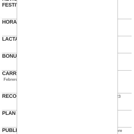
FESTIVOS
Julio 2024
HORARIO OFICINA 5900
Julio 2024
LACTANCIA ERRÓNEA EN INTRANET
Marzo 2024
BONUS Y SANCIÓN AUDITORÍA
Marzo 2024
CARRERA PROFESIONAL DE INTERVENTORES
Febrero 2024
RECONOCIMIENTOS PROSTÁTICOS
Diciembre 2023
PLAN IGUALDAD BKSA 2020
Noviembre 2023
PUBLICAR PLANES DE CARRERA SSCC
Noviembre