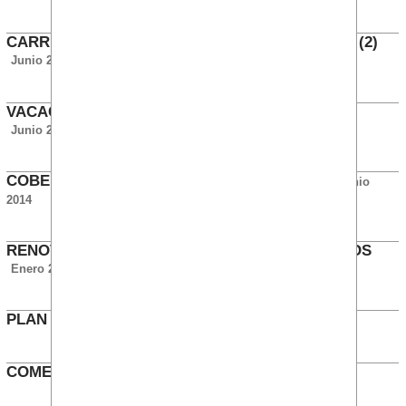
CARRERA PROFESIONAL DE SUBDIRECTORES (2)
Junio 2014
VACACIONES Y DÍAS LIBRES CONSULTORÍA (1)
Junio 2014
COBERTURA INCAPACIDAD TEMPORAL TIC
Junio
2014
RENOVACIÓN APARCAMIENTO DE TRES CANTOS
Enero 2014
PLAN DE FORMACIÓN 2014
Enero 2014
COMEDOR DE TRES CANTOS TIC
Septiembre 2013