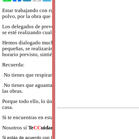
2 opiniones
Estar trabajando con ruido intenso a tu alrededor, con un olor
polvo, por la obra que están realizando a dos metros de ti, no 
Los delegados de prevención te recordamos que no tienes que e
se esté realizando cualquier tipo de obra, aunque sea menor.
Hemos dialogado mucho para llegar a este consenso con la em
pequeñas, se realizarán fuera del horario del centro de trabajo 
horario previsto, sintiéndolo mucho, tendrán que esperar hasta
Recuerda:
No tienes que respirar polvo, ni pinturas, ni malos olores.
-
No tienes que aguantar intensos y molestos ruidos de taladros
-
las obras.
Porque todo ello, lo único que te va a provocar son dolores d
casa.
Si te encuentras en esta situación, avísanos, estamos aquí para
Nosotros sí
Te
CC
uidam
OO
s
.
Si estás de acuerdo con lo que has leído,
apúntate con nosotros a