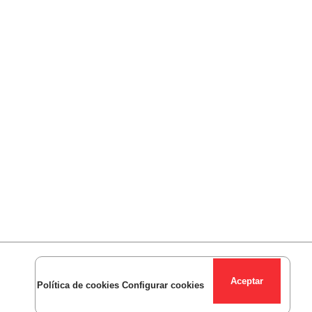
 penetrante a pintura o respirando
es algo que debas soportar.
star en el centro de trabajo mientras
presa. Las obras, aunque sean
y si los trabajadores llegan antes del
 la hora acordada.
 ni otras máquinas que se utilizan en
e cabeza que tendrás cuando estés en
 cuidar de tu salud.
Política de cookies
Configurar cookies
quí