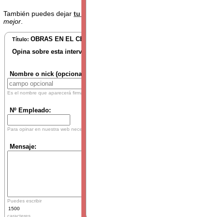
También puedes dejar
tu opinión
sobre este artículo.
Trabajamos pa
mejor
.
OBRAS EN EL CENTRO DE TRABAJO
Título:
Opina sobre esta intervención:
Tu mensaje se verá a pie de la misma.
Nombre o nick (opcional):
Es el nombre que aparecerá firmando tu mensaje
Nº Empleado:
Para opinar en nuestra web necesitamos saber que eres tú, solo utilizamos el usuario para da
Mensaje:
Puedes escribir
caracteres.