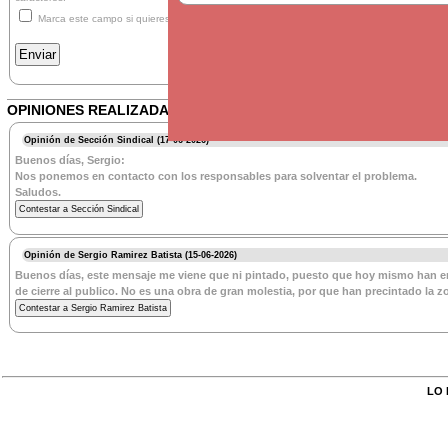
Marca este campo si quieres que te avisemos cuando alguien conteste a tu intervención
OPINIONES REALIZADAS (2)
Opinión de Sección Sindical (17-06-2026)
Buenos días, Sergio:
Nos ponemos en contacto con los responsables para solventar el problema.
Saludos.
Opinión de Sergio Ramirez Batista (15-06-2026)
Buenos días, este mensaje me viene que ni pintado, puesto que hoy mismo han emp
de cierre al publico. No es una obra de gran molestia, por que han precintado la z
LO 