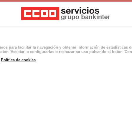
ceros para facilitar la navegación y obtener información de estadísticas 
otón 'Aceptar' o configurarlas o rechazar su uso pulsando el botón 'Con
a
Política de cookies
o tenga que copiar a mi responsable? ¿Y si estoy pidiendo d
me ha roto el coche o si me quiero comprar una estantería d