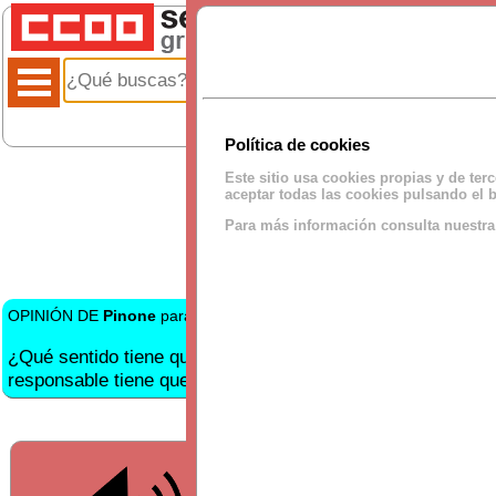
Política de cookies
Este sitio usa cookies propias y de ter
aceptar todas las cookies pulsando el b
Para más información consulta nuestr
OPINIÓN DE
Pinone
para BKCLIMA:
¿Qué sentido tiene que para solicitar préstamos de emplead
responsable tiene que saber si me separo/divorcio, si se 
SECCIÓN FORO