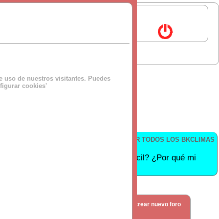
de uso de nuestros visitantes. Puedes
figurar cookies'
VER TODOS LOS BKCLIMAS
inero por una situación personal difícil? ¿Por qué mi
e IKEA?
crear nuevo foro