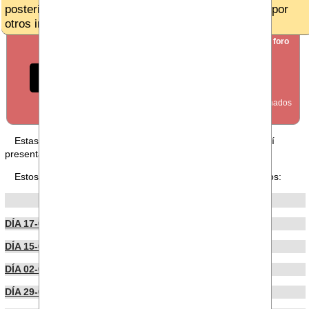
posteriores,ya que es susceptible de ser absorbido por
otros incrementos(...)´
SECCIÓN
crear nuevo foro
FORO
Estas en nuestra sección FORO, puedes leer los foros aquí
presentados o publicar uno
desde aquí
.
Estos son los últimos foros publicados por nuestros usuarios:
POR FECHA DE PUBLICACIÓN
DÍA 17-06-2026
DÍA 15-06-2026
DÍA 02-06-2026
DÍA 29-05-2026