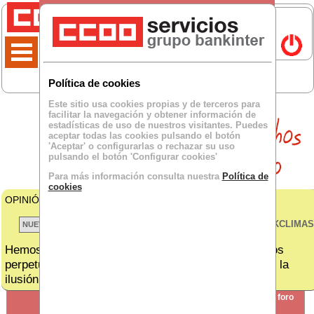
Política de cookies
Este sitio usa cookies propias y de terceros para
facilitar la navegación y obtener información de
estadísticas de uso de nuestros visitantes. Puedes
aceptar todas las cookies pulsando el botón
'Aceptar' o configurarlas o rechazar su uso
pulsando el botón 'Configurar cookies'
Para más información consulta nuestra
Política de
cookies
OPINIÓN DE
Hasta arriba
para BKCLIMA:
VER TODOS LOS BKCLIMAS
Hemos crecido en clientes y no en personal. Vivimos
perpetuamente sobrecargados de trabajo. Se pierde la
ilusión por trabajar.
SECCIÓN
crear nuevo foro