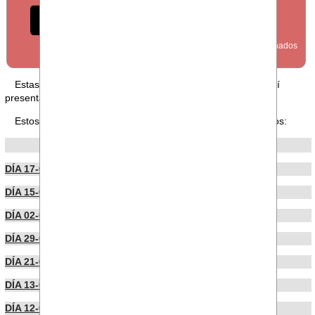
FORO
Estas en nuestra sección FORO, puedes leer los foros aquí
presentados o publicar uno
desde aquí
.
Estos son los últimos foros publicados por nuestros usuarios:
POR FECHA DE PUBLICACIÓN
DÍA 17-06-2026
DÍA 15-06-2026
DÍA 02-06-2026
DÍA 29-05-2026
DÍA 21-05-2026
DÍA 13-05-2026
DÍA 12-05-2026