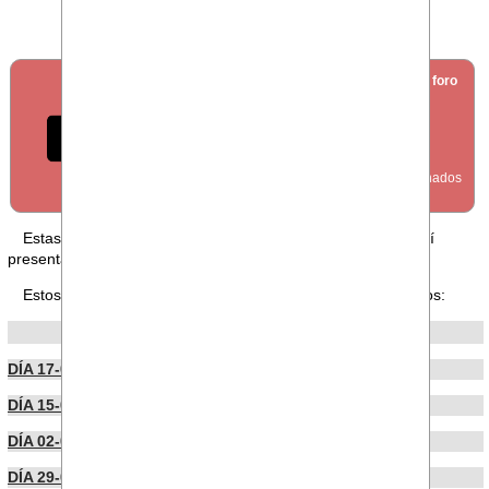
SECCIÓN
crear nuevo foro
FORO
Estas en nuestra sección FORO, puedes leer los foros aquí
presentados o publicar uno
desde aquí
.
Estos son los últimos foros publicados por nuestros usuarios:
POR FECHA DE PUBLICACIÓN
DÍA 17-06-2026
DÍA 15-06-2026
DÍA 02-06-2026
DÍA 29-05-2026