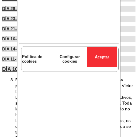
DÍA 28-10-2024
DÍA 23-10-2024
DÍA 21-10-2024
DÍA 16-10-2024
DÍA 14-10-2024
Política de
Configurar
DÍA 11-10-2024
cookies
cookies
DÍA 10-10-2024
REVISTA EL_ESPEJO: Convenio colectivo de panca
privada (opinión de Sección Sindical)
Buenos días, Víctor:
De nada.
Las subidas salariales pactadas en los convenios colectivos,
siempre, se calculan sobre los conceptos de convenio. Toda
la vida ha sido así. Es posible que en algún comunicado no
hayamos sido suficientemente claros.
La diferencia que tiene este convenio con los anteriores, es
que antes, si tenías complemento de empresa, la subida se
te absorbía del complemento.