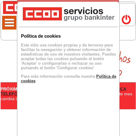
Política de cookies
Este sitio usa cookies propias y de terceros para
facilitar la navegación y obtener información de
estadísticas de uso de nuestros visitantes. Puedes
aceptar todas las cookies pulsando el botón
'Aceptar' o configurarlas o rechazar su uso
pulsando el botón 'Configurar cookies'
Para más información consulta nuestra
Política de
cookies
PRÓXIMOS EVENTOS
JORNADA INTENSIVA EN AGOSTO BCA
TELEFÓNICA
- Si estás en el convenio de Contact Center, este mes
cambia tu jornada, es de 8:00 a 15:00...
+info
MOSTRAR MÁS EVENTOS