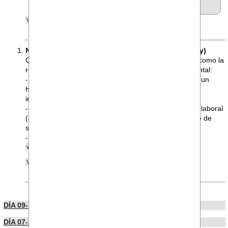
apoyamos ...
NEGOCIACIONES CON LA EMPRESA (opinión de Xy)
Quizás deberían revisarse a la luz de temas actuales como la
reducción de horario generalizada y el impacto ambiental:
- El horario actual, la mayor parte de entidades tienen un
horario en el que solo se trabaja una tarde y lo más
importante, se respeta el horario de verano de 8 a 3.
- Los días 24 y 31 en otras entidades se considera no laboral
(a excepción de guardias puntuales) por lo que carece de
sentido tener que trabajar ese día.
- Deberíamos tener una bolsa de días de teletrabajo...
DÍA 09-10-2024
DÍA 07-10-2024