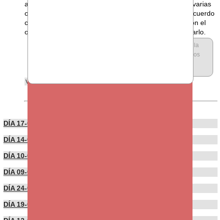
abaratamiento del despido, Yolanda Diaz lo repitió en varias
ocasiones que no se iba a modificar, por otro lado el acuerdo
con el PSOE precisamente blindaba esto y lo explicaron el
otro día, es decir, fue el PSOE el que no quiso modificarlo.
En contestación a anónimo
:
No veo por ninguna parte en la
nueva reforma laborar que revoquen el abaratamiento de los
despidos q...
DÍA 17-02-2022
DÍA 14-02-2022
DÍA 10-02-2022
DÍA 09-02-2022
DÍA 24-01-2022
DÍA 19-01-2022