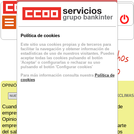
Política de cookies
Este sitio usa cookies propias y de terceros para
facilitar la navegación y obtener información de
estadísticas de uso de nuestros visitantes. Puedes
aceptar todas las cookies pulsando el botón
'Aceptar' o configurarlas o rechazar su uso
pulsando el botón 'Configurar cookies'
Para más información consulta nuestra
Política de
cookies
OPINIÓN DE
El cid Campeador
para BKCLIMA:
VER TODOS LOS BKCLIMAS
Cuando te dicen que te suben el sueldo y ves el C. de
empresa...
Opinion IA de BK:´Por lo tanto, el complemento de
empresa no suma al final para consolidarse como parte
del salario base o como un derecho adquirido en años