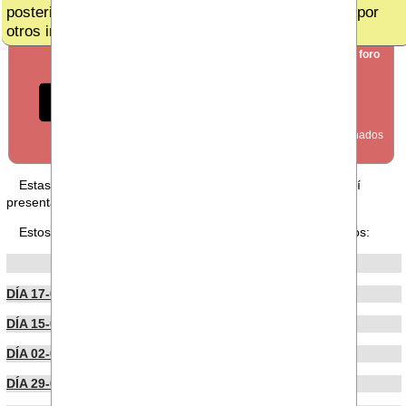
posteriores,ya que es susceptible de ser absorbido por
otros incrementos(...)´
SECCIÓN
crear nuevo foro
FORO
Estas en nuestra sección FORO, puedes leer los foros aquí
presentados o publicar uno
desde aquí
.
Estos son los últimos foros publicados por nuestros usuarios:
POR FECHA DE PUBLICACIÓN
DÍA 17-06-2026
DÍA 15-06-2026
DÍA 02-06-2026
DÍA 29-05-2026