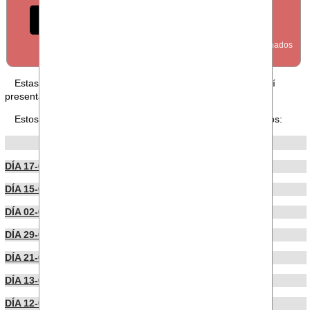
FORO
Estas en nuestra sección FORO, puedes leer los foros aquí
presentados o publicar uno
desde aquí
.
Estos son los últimos foros publicados por nuestros usuarios:
POR FECHA DE PUBLICACIÓN
DÍA 17-06-2026
DÍA 15-06-2026
DÍA 02-06-2026
DÍA 29-05-2026
DÍA 21-05-2026
DÍA 13-05-2026
DÍA 12-05-2026