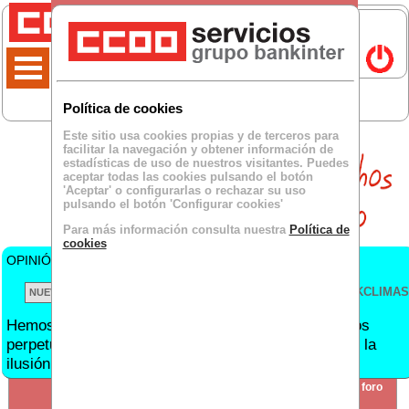
Política de cookies
Este sitio usa cookies propias y de terceros para
facilitar la navegación y obtener información de
estadísticas de uso de nuestros visitantes. Puedes
aceptar todas las cookies pulsando el botón
'Aceptar' o configurarlas o rechazar su uso
pulsando el botón 'Configurar cookies'
Para más información consulta nuestra
Política de
cookies
OPINIÓN DE
Hasta arriba
para BKCLIMA:
VER TODOS LOS BKCLIMAS
Hemos crecido en clientes y no en personal. Vivimos
perpetuamente sobrecargados de trabajo. Se pierde la
ilusión por trabajar.
SECCIÓN
crear nuevo foro