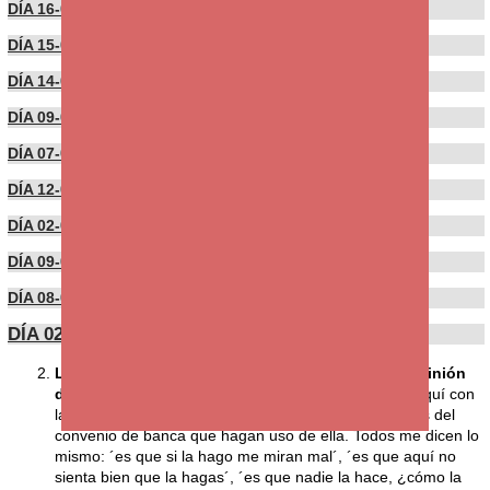
DÍA 16-09-2021
DÍA 15-09-2021
DÍA 14-09-2021
DÍA 09-09-2021
DÍA 07-09-2021
DÍA 12-07-2021
DÍA 02-07-2021
DÍA 09-06-2021
DÍA 08-06-2021
DÍA 02-06-2021
LLEGA LA JORNADA DE VERANO A LA BANCA (opinión
de anónimo)
Me parece indignante lo que se hace aquí con
la jornada de verano. No conozco a muchas personas del
convenio de banca que hagan uso de ella. Todos me dicen lo
mismo: ´es que si la hago me miran mal´, ´es que aquí no
sienta bien que la hagas´, ´es que nadie la hace, ¿cómo la