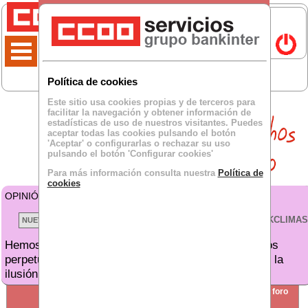
Política de cookies
Este sitio usa cookies propias y de terceros para
facilitar la navegación y obtener información de
estadísticas de uso de nuestros visitantes. Puedes
aceptar todas las cookies pulsando el botón
'Aceptar' o configurarlas o rechazar su uso
pulsando el botón 'Configurar cookies'
Para más información consulta nuestra
Política de
cookies
OPINIÓN DE
Hasta arriba
para BKCLIMA:
VER TODOS LOS BKCLIMAS
Hemos crecido en clientes y no en personal. Vivimos
perpetuamente sobrecargados de trabajo. Se pierde la
ilusión por trabajar.
SECCIÓN
crear nuevo foro