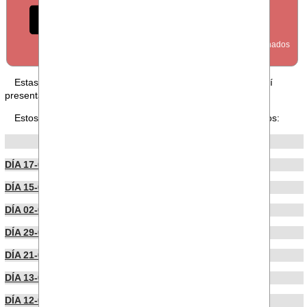
FORO
Estas en nuestra sección FORO, puedes leer los foros aquí
presentados o publicar uno
desde aquí
.
Estos son los últimos foros publicados por nuestros usuarios:
POR FECHA DE PUBLICACIÓN
DÍA 17-06-2026
DÍA 15-06-2026
DÍA 02-06-2026
DÍA 29-05-2026
DÍA 21-05-2026
DÍA 13-05-2026
DÍA 12-05-2026